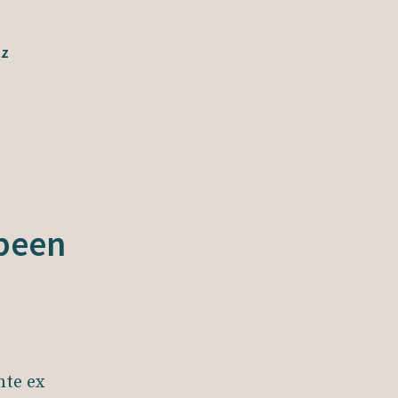
tz
 been
nte ex