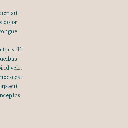
ien sit
s dolor
 congue
tor velit
aucibus
 id velit
mmodo est
 aptent
inceptos