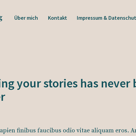
g
Über mich
Kontakt
Impressum & Datenschu
ing your stories has never
r
apien finibus faucibus odio vitae aliquam eros. A