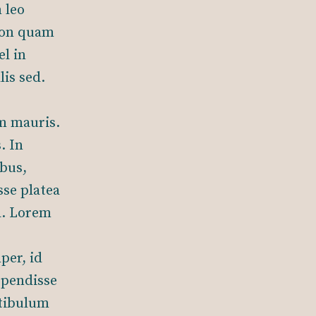
 leo
non quam
l in
lis sed.
am mauris.
. In
ibus,
sse platea
a. Lorem
per, id
spendisse
stibulum