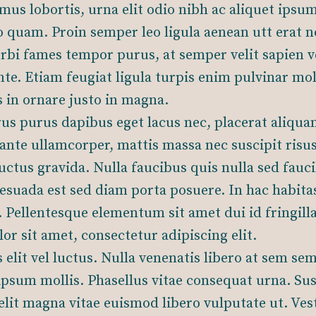
mus lobortis, urna elit odio nibh ac aliquet ipsum
quam. Proin semper leo ligula aenean utt erat 
bi fames tempor purus, at semper velit sapien ve
nte. Etiam feugiat ligula turpis enim pulvinar mol
 in ornare justo in magna.
us purus dapibus eget lacus nec, placerat aliqu
 ante ullamcorper, mattis massa nec suscipit risus
luctus gravida. Nulla faucibus quis nulla sed fauc
suada est sed diam porta posuere. In hac habita
 Pellentesque elementum sit amet dui id fringill
or sit amet, consectetur adipiscing elit.
 elit vel luctus. Nulla venenatis libero at sem sem
 ipsum mollis. Phasellus vitae consequat urna. Su
elit magna vitae euismod libero vulputate ut. Ve