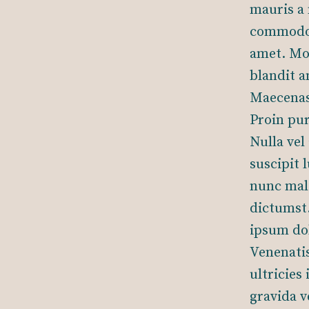
mauris a 
commodo 
amet. Mor
blandit a
Maecenas
Proin pur
Nulla vel
suscipit 
nunc male
dictumst.
ipsum dol
Venenatis
ultricies
gravida v