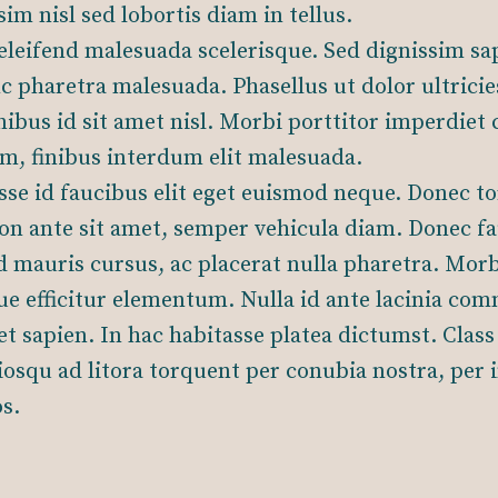
sim nisl sed lobortis diam in tellus.
leifend malesuada scelerisque. Sed dignissim sap
 pharetra malesuada. Phasellus ut dolor ultricie
inibus id sit amet nisl. Morbi porttitor imperdiet
m, finibus interdum elit malesuada.
se id faucibus elit eget euismod neque. Donec tor
non ante sit amet, semper vehicula diam. Donec f
 mauris cursus, ac placerat nulla pharetra. Morbi
ue efficitur elementum. Nulla id ante lacinia co
et sapien. In hac habitasse platea dictumst. Class
ciosqu ad litora torquent per conubia nostra, per 
s.