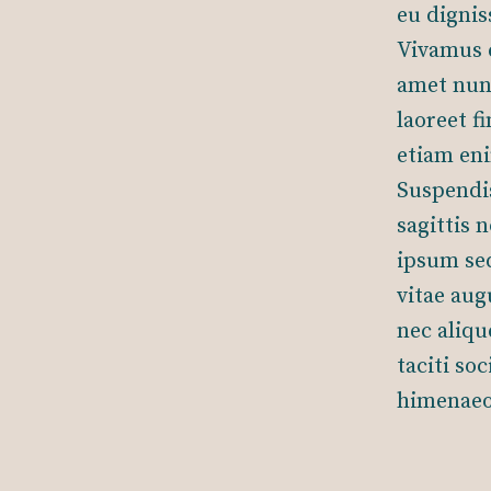
eu dignis
Vivamus e
amet nunc
laoreet f
etiam eni
Suspendis
sagittis 
ipsum sed
vitae aug
nec aliqu
taciti so
himenaeo